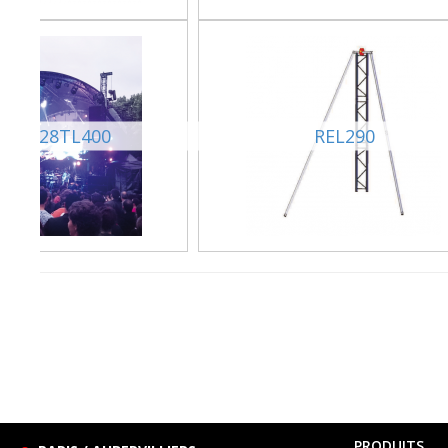
ENE128TL400
REL290
PRODUITS