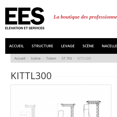
Aller
au
contenu
La boutique des professionne
principal
ACCUEIL
STRUCTURE
LEVAGE
SCÈNE
NACELL
Accueil
Scène
Totem
ST 750
KITTL300
KITTL300