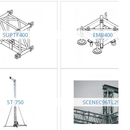
SUPTF400
EMB400
ST 750
SCENEC96TL290