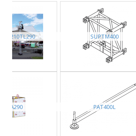
NE1210TL290
SUPTM400
CHA290
PAT400L