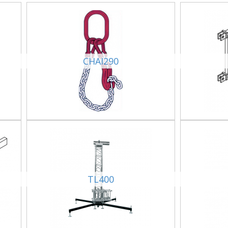
CHAI290
TL400