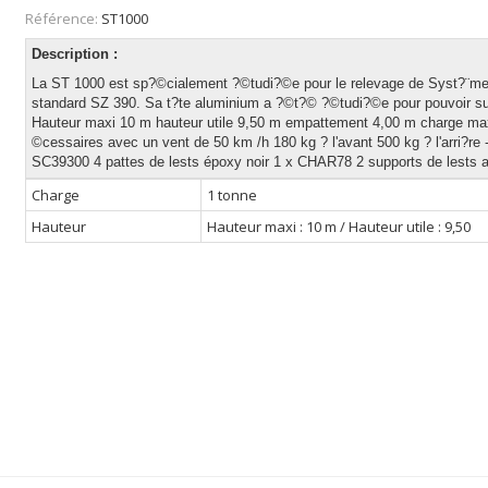
Référence:
ST1000
Description :
La ST 1000 est sp?©cialement ?©tudi?©e pour le relevage de Syst?¨mes 
standard SZ 390. Sa t?te aluminium a ?©t?© ?©tudi?©e pour pouvoir sup
Hauteur maxi 10 m hauteur utile 9,50 m empattement 4,00 m charge maxi
©cessaires avec un vent de 50 km /h 180 kg ? l'avant 500 kg ? l'ar
SC39300 4 pattes de lests époxy noir 1 x CHAR78 2 supports de lests
Charge
1 tonne
Hauteur
Hauteur maxi : 10 m / Hauteur utile : 9,50