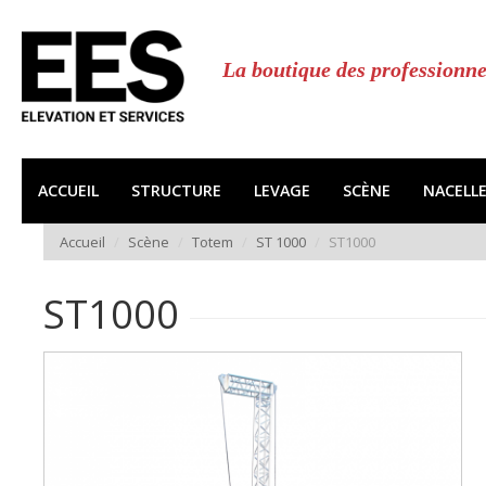
Aller
au
contenu
La boutique des professionne
principal
ACCUEIL
STRUCTURE
LEVAGE
SCÈNE
NACELL
Accueil
Scène
Totem
ST 1000
ST1000
ST1000