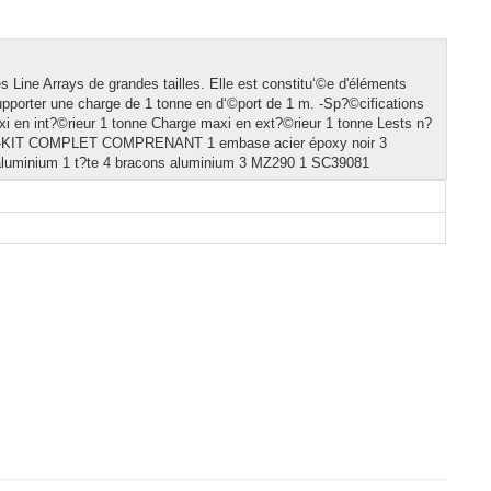
Line Arrays de grandes tailles. Elle est constitu‘©e d'éléments
porter une charge de 1 tonne en d‘©port de 1 m. -Sp?©cifications
 en int?©rieur 1 tonne Charge maxi en ext?©rieur 1 tonne Lests n?
ri?re -KIT COMPLET COMPRENANT 1 embase acier époxy noir 3
 aluminium 1 t?te 4 bracons aluminium 3 MZ290 1 SC39081