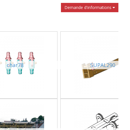
Demande d'informations
char78
SUPAL290