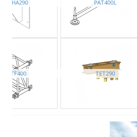
SUPCHA290
PAT400L
SUPTF400
TET290