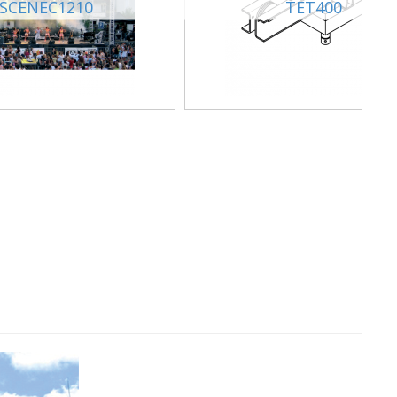
SCENEC1210
TET400