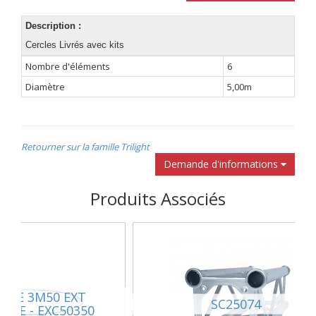
Description :
Cercles Livrés avec kits
Nombre d'éléments
6
Diamètre
5,00m
Retourner sur la famille Trilight
Demande d'informations
Produits Associés
E DE 3M50 EXT
SC25074
BE - EXC50350