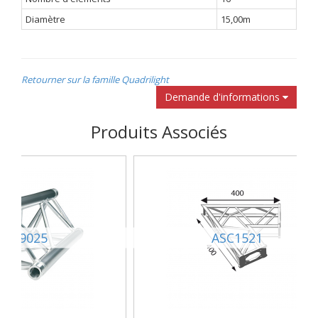
Diamètre
15,00m
Retourner sur la famille Quadrilight
Demande d'informations
Produits Associés
SX29025
ASC1521