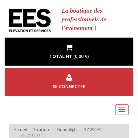
Aller
au
La boutique des
contenu
professionnels de
principal
l'évènement !
TOTAL HT
(
0,00 €
)
SE CONNECTER
Toggle
navigati
Accueil
Structure
Quadrilight
SZ 290 FC
SZC291500FC