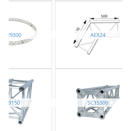
SXC29300
AEX24
SC39150
SC15300