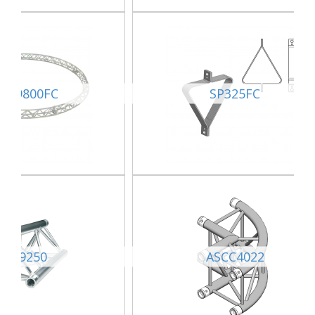
XC29800FC
SP325FC
SX39250
ASCC4022