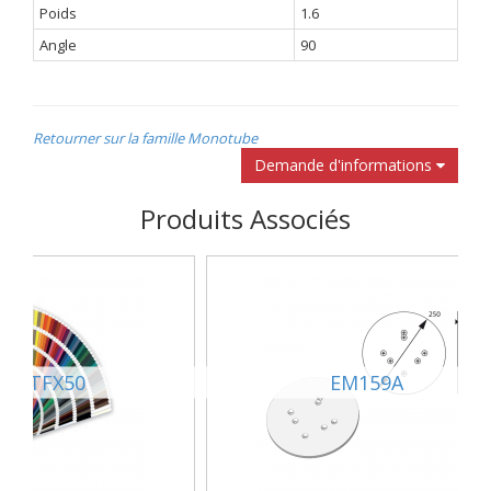
Poids
1.6
Angle
90
Retourner sur la famille Monotube
Demande d'informations
Produits Associés
EINTFX50
EM159A