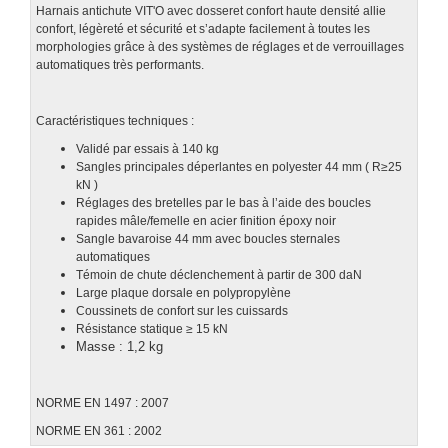
Harnais antichute VIT'O avec dosseret confort haute densité
allie
confort, légèreté et sécurité et s’adapte facilement à toutes les
morphologies grâce à des systèmes de réglages et de verrouillages
automatiques très performants.
Caractéristiques techniques :
Validé par essais à 140 kg
Sangles principales déperlantes en polyester 44 mm ( R≥25
kN )
Réglages des bretelles par le bas à l’aide des boucles
rapides mâle/femelle en acier finition époxy noir
Sangle bavaroise 44 mm avec boucles sternales
automatiques
Témoin de chute déclenchement à partir de 300 daN
Large plaque dorsale en polypropylène
Coussinets de confort sur les cuissards
Résistance statique ≥ 15 kN
Masse : 1,2 kg
NORME EN 1497 : 2007
NORME EN 361 : 2002