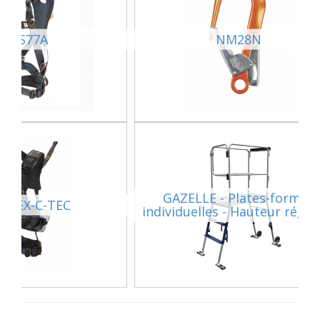
NUS77A
NM28N
GAZELLE - Plates-formes
67EX-C-TEC
individuelles - Hauteur régla