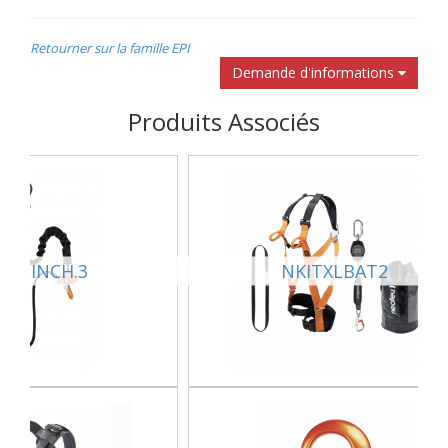
Retourner sur la famille EPI
Demande d'informations
Produits Associés
LFLINCH.3
NKITXLBAT2