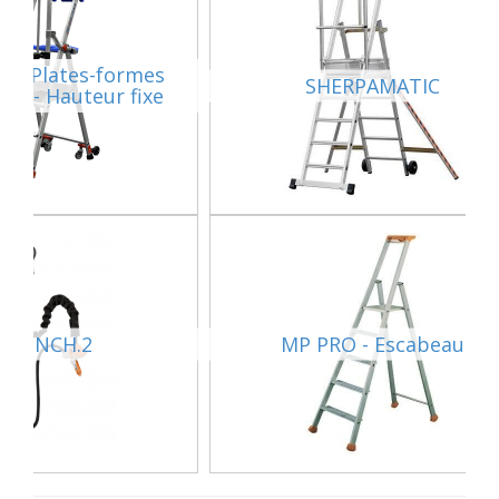
 - Plates-formes
SHERPAMATIC
les - Hauteur fixe
RLFINCH.2
MP PRO - Escabeau