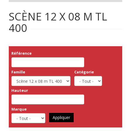
SCÈNE 12 X 08 M TL
400
Référence
Famille
Catégorie
Hauteur
Marque
Appliquer