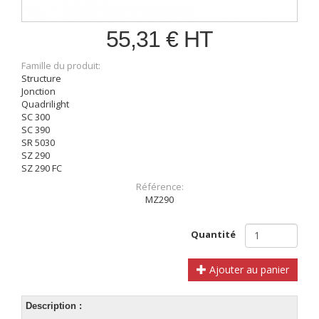
55,31 € HT
Famille du produit:
Structure
Jonction
Quadrilight
SC 300
SC 390
SR 5030
SZ 290
SZ 290 FC
Référence:
MZ290
Quantité
Ajouter au panier
Description :