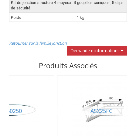
Kit de jonction structure 4 moyeux, 8 goupilles coniques, 8 clips
de sécurité
Poids
1 kg
Retourner sur la famille Jonction
Demande d'informations
Produits Associés
EFX50250
ASX25FC