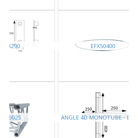
EMX290
EFX50400
SZ29025
ANGLE 4D MONOTUBE - EX5