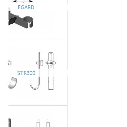
FGARD
STR300