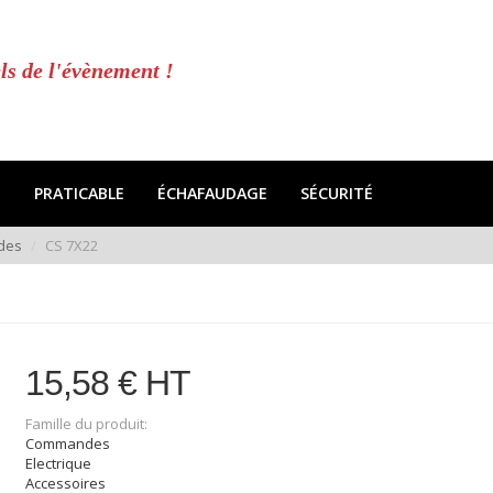
ls de l'évènement !
E
PRATICABLE
ÉCHAFAUDAGE
SÉCURITÉ
des
CS 7X22
15,58 € HT
Famille du produit:
Commandes
Electrique
Accessoires