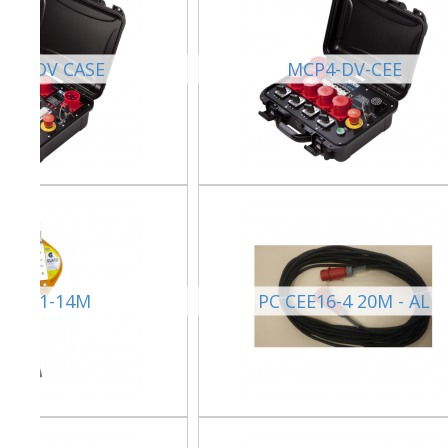
CP8-DV CASE
MCP4-DV-CEE
1000-1-14M
PC CEE16-4 20M - AL