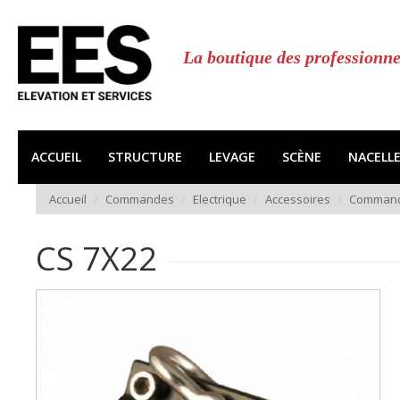
Aller
au
contenu
La boutique des professionne
principal
ACCUEIL
STRUCTURE
LEVAGE
SCÈNE
NACELL
Accueil
Commandes
Electrique
Accessoires
Comman
CS 7X22